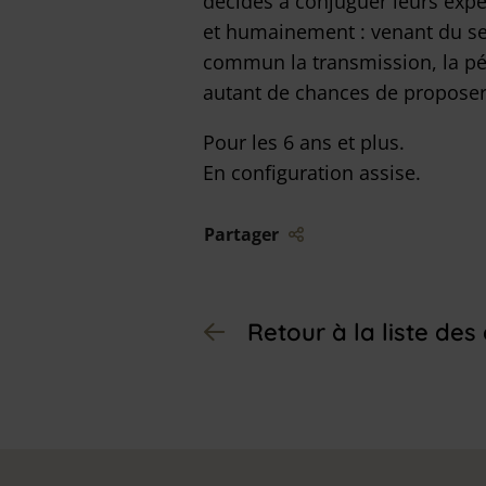
décidés à conjuguer leurs expér
et humainement : venant du se
commun la transmission, la péd
autant de chances de proposer 
Pour les 6 ans et plus.
En configuration assise.
Liste des liens de partage
Partager
Retour à la liste de