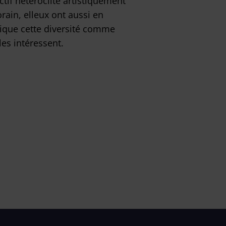
tif hétéroclite artistiquement
ain, elleux ont aussi en
dique cette diversité comme
es intéressent.