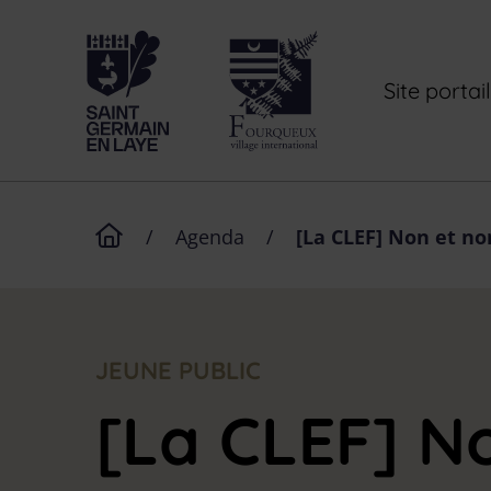
Menu de raccourcis
Retour à l'accueil
Site porta
Page d'accueil du site
/
Agenda
/
[La CLEF] Non et no
JEUNE PUBLIC
[La CLEF] N