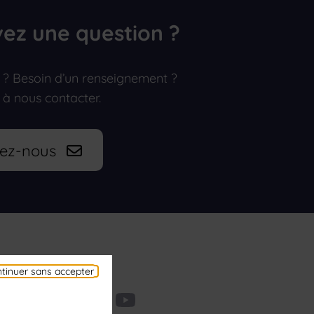
ez une question ?
 ? Besoin d’un renseignement ?
 à nous contacter.
tez-nous
Suivez-nous
tinuer sans accepter