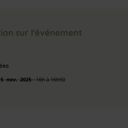
ion sur l'événement
ées
 5
nov.
2025
-
16h à 16h50