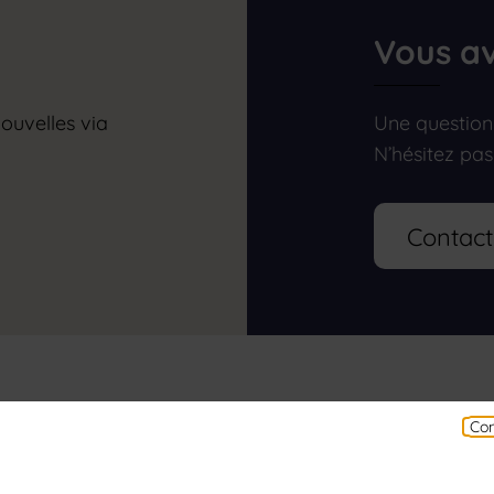
Vous av
ouvelles via
Une question
N’hésitez pas
Contac
Les équipements culturels
Con
Théâtre Alexandre-Dumas