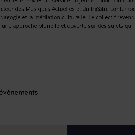
iences et envies au service du jeune public. Un collec
cteur des Musiques Actuelles et du théâtre contempor
agogie et la médiation culturelle. Le collectif reven
une approche plurielle et ouverte sur des sujets qui l
s événements