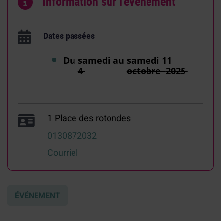
Information sur l'événement
Dates passées
Du
samedi
au
samedi 11
4
octobre
2025
1 Place des rotondes
0130872032
Courriel
ÉVÉNEMENT