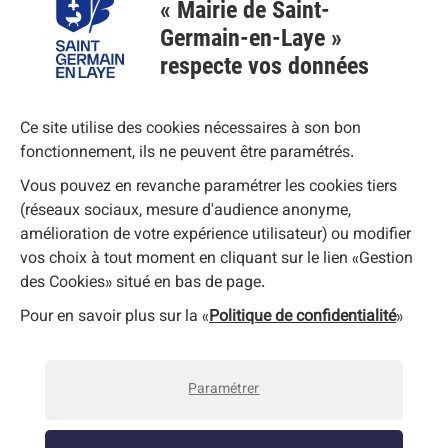
Médiathèques Marc-Ferro & George-Sand
« Mairie de Saint-
Germain-en-Laye »
Conservatoire Claude-Debussy
respecte vos données
Musée municipal Ducastel-Vera
Ce site utilise des cookies nécessaires à son bon
fonctionnement, ils ne peuvent être paramétrés.
Micro-Folie
Vous pouvez en revanche paramétrer les cookies tiers
(réseaux sociaux, mesure d'audience anonyme,
Suivez-nous
amélioration de votre expérience utilisateur) ou modifier
vos choix à tout moment en cliquant sur le lien «Gestion
des Cookies» situé en bas de page.
Pour en savoir plus sur la «
Politique de confidentialité
»
Accessibilité : non conforme
Plan du site
Paramétrer
Mentions légales
Politique de confidentialité