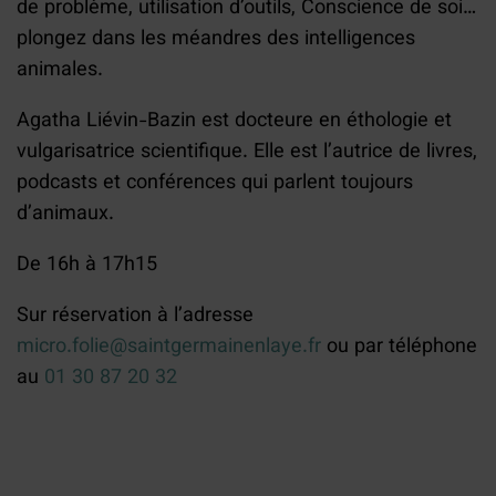
de problème, utilisation d’outils, Conscience de soi…
plongez dans les méandres des intelligences
animales.
Agatha Liévin-Bazin est docteure en éthologie et
vulgarisatrice scientifique. Elle est l’autrice de livres,
podcasts et conférences qui parlent toujours
d’animaux.
De 16h à 17h15
Sur réservation à l’adresse
micro.folie@saintgermainenlaye.fr
ou par téléphone
au
01 30 87 20 32
Liste des liens de partage
Partager