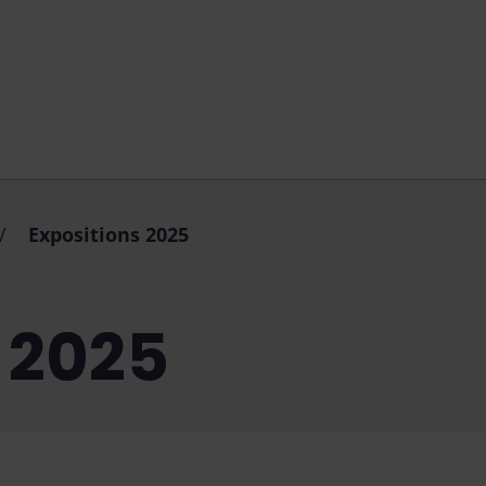
 du site du musée municipal Ducastel Vera de Saint-Germ
/
Expositions 2025
 2025