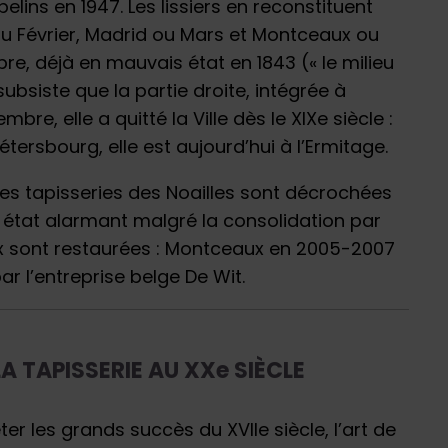
lins en 1947. Les lissiers en reconstituent
 ou Février, Madrid ou Mars et Montceaux ou
e, déjà en mauvais état en 1843 (« le milieu
bsiste que la partie droite, intégrée à
, elle a quitté la Ville dès le XIXe siècle :
tersbourg, elle est aujourd’hui à l’Ermitage.
les tapisseries des Noailles sont décrochées
r état alarmant malgré la consolidation par
eux sont restaurées : Montceaux en 2005-2007
par l’entreprise belge De Wit.
A TAPISSERIE AU XXe SIÈCLE
éter les grands succès du XVIIe siècle, l’art de