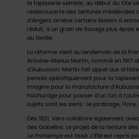
la tapisserie semble, au début du XXe siè
redécouverte des tentures médiévales c
d’Angers amène certains lissiers à enc
réduit, à un grain de tissage plus épai
au textile.
La réforme vient au lendemain de la P
Antoine-Marius Martin, nommé en 1917 dir
d’Aubusson. Martin fait appel aux artis
pensés spécifiquement pour la tapisserie
imagine pour la manufacture d’Aubusso
hachurage pour passer d’un ton à l’autre 
sujets sont les siens : le jardinage, Flore
Dès 1921, Vera collabore également avec
des Gobelins. Le projet de la tenture de
Le Printemps
est tissé.
L’Été
est repris po